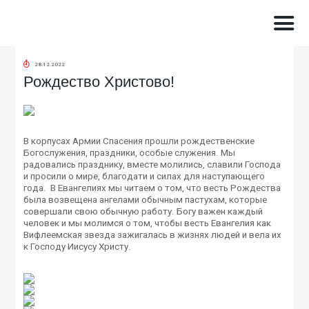
28.12.2022
Рождество Христово!
В корпусах Армии Спасения прошли рождественские
Богослужения, праздники, особые служения. Мы
радовались празднику, вместе молились, славили Господа
и просили о мире, благодати и силах для наступающего
года. В Евангелиях мы читаем о том, что весть Рождества
была возвещена ангелами обычным пастухам, которые
совершали свою обычную работу. Богу важен каждый
человек и мы молимся о том, чтобы весть Евангелия как
Вифлеемская звезда зажигалась в жизнях людей и вела их
к Господу Иисусу Христу.