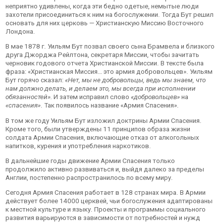
неприятно удивлены, когда эти бедно одетые, немытые люди
захотели присоединиться к ним на богослужении. Тогда Бут решил
основать для них церковь — Христианскую Миссию Восточного
Лондона.
В мае 1878 г. Уильям Бут позвал своего сына Брамвела и близкого
друга Джорджа Рейлтона, секретаря Миссии, чтобы зачитать
черновик годового отчета Христианской Миссии. В тексте была
фраза: «Христианская Миссия… это армия добровольцев». Уильям
Бут горячо сказал:
«Нет, мы не добровольцы, ведь мы знаем, что
нам должно делать, и делаем это, мы всегда при исполнении
обязанностей».
И затем исправил слово
«добровольцев»
на
«спасения»
. Так появилось название «Армия Спасения».
В том же году Уильям Бут изложил доктрины Армии Спасения.
Кроме того, были утверждены 11 принципов образа жизни
солдата Армии Спасения, включающие отказ от алкогольных
напитков, курения и употребления наркотиков.
В дальнейшие годы движение Армии Спасения только
продолжило активно развиваться и, выйдя далеко за пределы
Англии, постепенно распространилось по всему миру.
Сегодня Армия Спасения работает в 128 странах мира. В Армии
действует более 14000 церквей, чьи богослужения адаптированы
к местной культуре и языку. Проекты и программы социального
развития варьируются в зависимости от потребностей и нужд