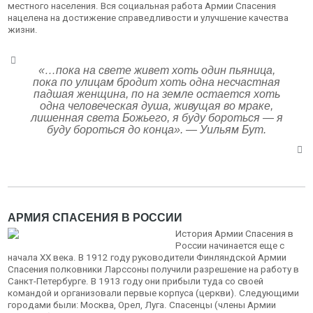
местного населения. Вся социальная работа Армии Спасения
нацелена на достижение справедливости и улучшение качества
жизни.
«…пока на свете живет хоть один пьяница,
пока по улицам бродит хоть одна несчастная
падшая женщина, по на земле остается хоть
одна человеческая душа, живущая во мраке,
лишенная света Божьего, я буду бороться — я
буду бороться до конца». — Уильям Бут
.
АРМИЯ СПАСЕНИЯ В РОССИИ
История Армии Спасения в
России начинается еще с
начала XX века. В 1912 году руководители Финляндской Армии
Спасения полковники Ларссоны получили разрешение на работу в
Санкт-Петербурге. В 1913 году они прибыли туда со своей
командой и организовали первые корпуса (церкви). Следующими
городами были: Москва, Орел, Луга. Спасенцы (члены Армии