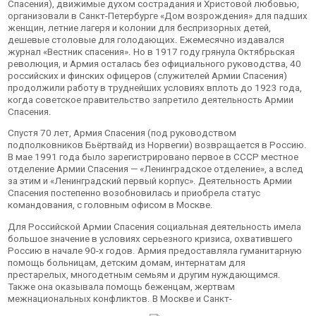
Спасения), движимые духом сострадания и Христовой любовью,
организовали в Санкт-Петербурге «Дом возрождения» для падших
женщин, летние лагеря и колонии для беспризорных детей,
дешевые столовые для голодающих. Ежемесячно издавался
журнал «Вестник спасения». Но в 1917 году грянула Октябрьская
революция, и Армия осталась без официального руководства, 40
российских и финских офицеров (служителей Армии Спасения)
продолжили работу в труднейших условиях вплоть до 1923 года,
когда советское правительство запретило деятельность Армии
Спасения.
Спустя 70 лет, Армия Спасения (под руководством
подполковников Бьёртвайд из Норвегии) возвращается в Россию.
В мае 1991 года было зарегистрировано первое в СССР местное
отделение Армии Спасения — «Ленинградское отделение», а вслед
за этим и «Ленинградский первый корпус». Деятельность Армии
Спасения постепенно возобновилась и приобрела статус
командования, с головным офисом в Москве.
Для Российской Армии Спасения социальная деятельность имела
большое значение в условиях серьезного кризиса, охватившего
Россию в начале 90-х годов. Армия предоставляла гуманитарную
помощь больницам, детским домам, интернатам для
престарелых, многодетным семьям и другим нуждающимся.
Также она оказывала помощь беженцам, жертвам
межнациональных конфликтов. В Москве и Санкт-