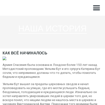
НАША ИСТОРИЯ
КАК ВСЁ НАЧИНАЛОСЬ
Армия Спасения была основана в Лондоне более 150 лет назад.
Методистский проповедник Уильям Бут и его супруга Катерина Бут
сочли, что непременно должны что-то делать, чтобы помогать
бедным и нуждающимся.
Уильям Бут вышел за пределы церковных сводов и начал
проповедовать на улицах, где его могли услышать бедные,
бездомные, голодающие и нуждающиеся люди. Изначально он
хотел направлять уверовавших людей в церкви того дня, но
вскоре понял, что нищим людям не нашлось места в церквях и
часовнях Викторианской Англии. Прихожане того времени были