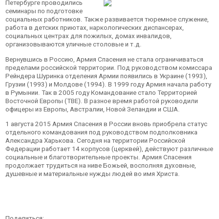
Петербурге проводились
семинары по подготовке
социальных работников. Также развивается тюремное служение,
работа в детских приютах, наркологических диспансерах,
социальных центрах для пожилых, домах инвалидов,
организовываются уличные столовые и т.д.
Вернувшись в Россию, Армия Спасения не стала ограничиваться
пределами российской территории. Под руководством комиссара
Рейндера Шуринка отделения Армии появились в Украине (1993),
Грузии (1993) и Молдове (1994). В 1999 году Армия начала работу
в Румынии. Так в 2005 году Командование стало Территорией
Восточной Европы (ТВЕ). В разное время работой руководили
офицеры из Европы, Австралии, Новой Зеландии и США.
1 августа 2015 Армия Спасения в России вновь приобрела статус
отдельного командования под руководством подполковника
Александра Харькова. Сегодня на территории Российской
Федерации работает 14 корпусов (церквей), действуют различные
социальные и благотворительные проекты. Армия Спасения
продолжает трудиться на ниве Божьей, восполняя духовные,
душевные и материальные нужды людей во имя Христа.
Поделиться: