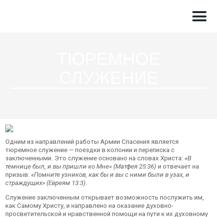
ТЮРЕМНОЕ
СЛУЖЕНИЕ
Одним из направлений работы Армии Спасения является
тюремное служение — поездки в колонии и переписка с
заключенными. Это служение основано на словах Христа:
«В
темнице был, и вы пришли ко Мне» (Матфея 25:36)
и отвечает на
призыв:
«Помните узников, как бы и вы с ними были в узах, и
страждущих» (Евреям 13:3)
.
Служение заключенным открывает возможность послужить им,
как Самому Христу, и направлено на оказание духовно-
просветительской и нравственной помощи на пути к их духовному